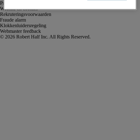
Privacyverklaring
Website en cookies
Rekruteringsvoorwaarden
Fraude alarm
Klokkenluidersregeling
Webmaster feedback