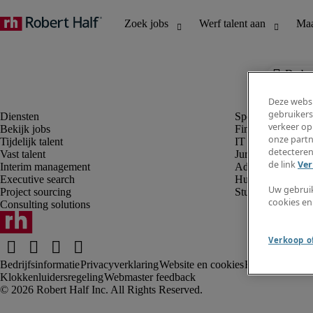
De baa
Deze websi
gebruikers
verkeer op
Bekijk jobs
Finance en boek
onze partn
Tijdelijk talent
IT en digital
detecteren
Vast talent
Juridisch
de link
Ver
Interim management
Administratie en 
Executive search
Human resources
Uw gebrui
Project sourcing
Student
cookies en
Consulting solutions
Verkoop of
Bedrijfsinformatie
Privacyverklaring
Website en cookies
Rekruteringsv
Klokkenluidersregeling
Webmaster feedback