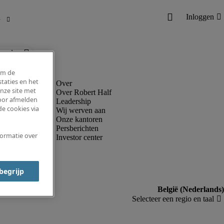
ronder.
om de
taties en het
nze site met
Over Robert Half
voor afmelden
Leadership
e cookies via
Wij werven aan
Onze kantoren
Persberichten
formatie over
Investor center
 begrijp