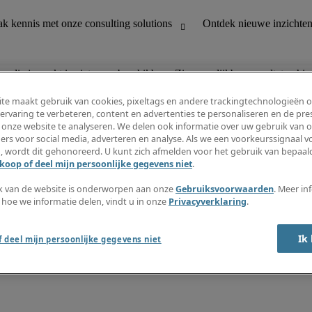
n die je zoekt is niet meer beschikbaar. Zie vergelijkbare resultaten hie
te maakt gebruik van cookies, pixeltags en andere trackingtechnologieën 
ervaring te verbeteren, content en advertenties te personaliseren en de pres
 onze website te analyseren. We delen ook informatie over uw gebruik van o
houding
Ontdek nieuwe inzichten
ers voor social media, adverteren en analyse. Als we een voorkeurssignaal 
Jobomschrijvingen
, wordt dit gehonoreerd. U kunt zich afmelden voor het gebruik van bepaald
Salarisgids
koop of deel mijn persoonlijke gegevens niet
.
office support
Timesheets
Nieuwsbrief
k van de website is onderworpen aan onze
Gebruiksvoorwaarden
. Meer in
Maak een jobalert aan
 hoe we informatie delen, vindt u in onze
Privacyverklaring
.
Informatiecentrum
Ik
 deel mijn persoonlijke gegevens niet
oorwaarden
Fraude alarm