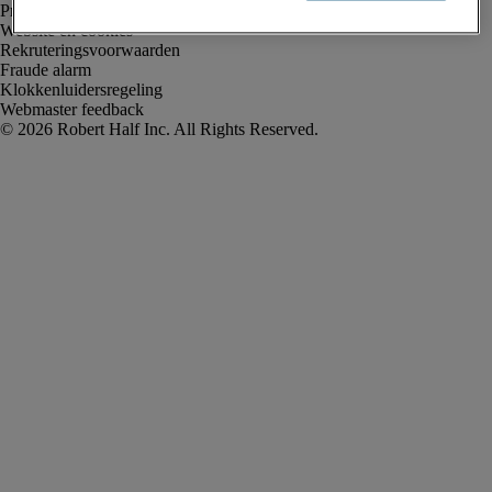
Privacyverklaring
Website en cookies
Rekruteringsvoorwaarden
Fraude alarm
Klokkenluidersregeling
Webmaster feedback