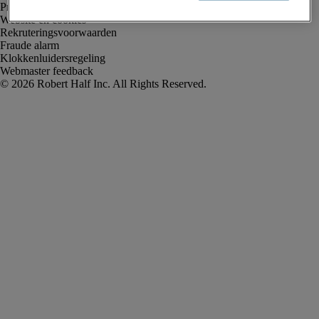
Privacyverklaring
Website en cookies
Rekruteringsvoorwaarden
Fraude alarm
Klokkenluidersregeling
Webmaster feedback