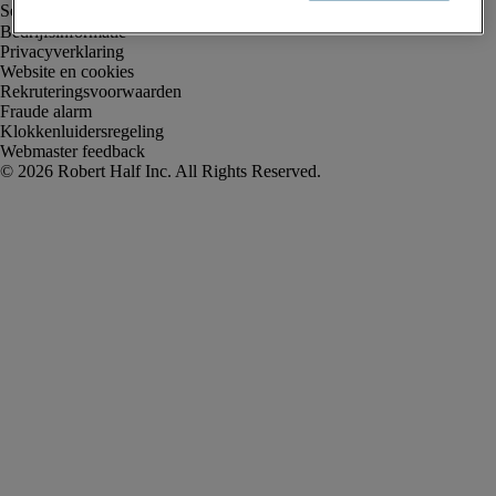
Bedrijfsinformatie
Privacyverklaring
Website en cookies
Rekruteringsvoorwaarden
Fraude alarm
Klokkenluidersregeling
Webmaster feedback