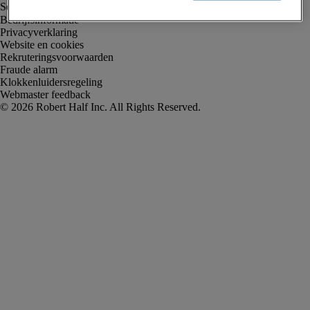
Bedrijfsinformatie
Privacyverklaring
Website en cookies
Rekruteringsvoorwaarden
Fraude alarm
Klokkenluidersregeling
Webmaster feedback