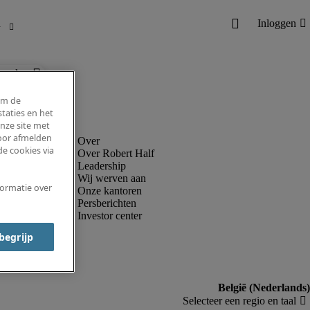
ronder.
om de
taties en het
nze site met
voor afmelden
e cookies via
Over Robert Half
Leadership
Wij werven aan
formatie over
Onze kantoren
Persberichten
Investor center
 begrijp