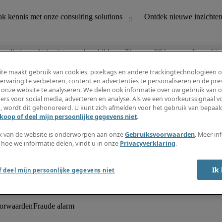
n die je zoekt is niet meer beschikbaar. Zie vergelijkbare resultaten hie
te maakt gebruik van cookies, pixeltags en andere trackingtechnologieën 
ervaring te verbeteren, content en advertenties te personaliseren en de pres
 onze website te analyseren. We delen ook informatie over uw gebruik van o
ers voor social media, adverteren en analyse. Als we een voorkeurssignaal 
, wordt dit gehonoreerd. U kunt zich afmelden voor het gebruik van bepaald
houding
Ontdek nieuwe inzichten
koop of deel mijn persoonlijke gegevens niet
.
Jobomschrijvingen
Salarisgids
k van de website is onderworpen aan onze
Gebruiksvoorwaarden
. Meer in
office support
Timesheets
 hoe we informatie delen, vindt u in onze
Privacyverklaring
.
Nieuwsbrief
Maak een jobalert aan
Informatiecentrum
Ik
 deel mijn persoonlijke gegevens niet
oorwaarden
Fraude alarm