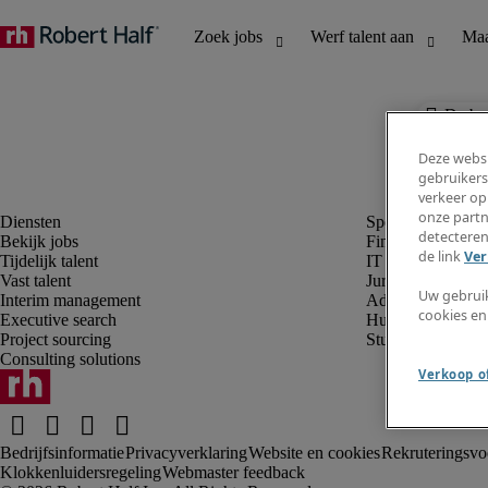
De baa
Deze websi
gebruikers
verkeer op
onze partn
detecteren
Bekijk jobs
Finance en boek
de link
Ver
Tijdelijk talent
IT en digital
Vast talent
Juridisch
Uw gebrui
Interim management
Administratie en 
cookies en
Executive search
Human resources
Project sourcing
Student
Consulting solutions
Verkoop of
Bedrijfsinformatie
Privacyverklaring
Website en cookies
Rekruteringsv
Klokkenluidersregeling
Webmaster feedback