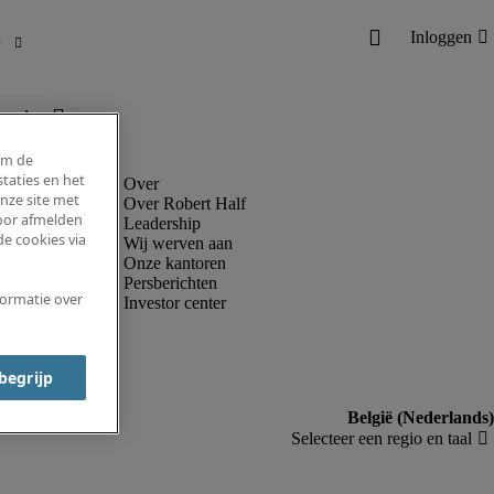
ronder.
om de
taties en het
nze site met
Over Robert Half
voor afmelden
Leadership
e cookies via
Wij werven aan
Onze kantoren
Persberichten
formatie over
Investor center
 begrijp