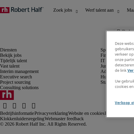
De baa
Deze websi
gebruikers
verkeer op
Bekijk jobs
Finance en boek
onze partn
Tijdelijk talent
IT en digital
detecteren
Vast talent
Juridisch
de link
Ver
Interim management
Administratie en 
Executive search
Human resources
Uw gebrui
Project sourcing
Student
cookies en
Consulting solutions
Verkoop of
Bedrijfsinformatie
Privacyverklaring
Website en cookies
Rekruteringsv
Klokkenluidersregeling
Webmaster feedback