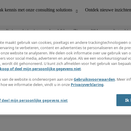
n die je zoekt is niet meer beschikbaar. Zie vergelijkbare resultaten hie
te maakt gebruik van cookies, pixeltags en andere trackingtechnologieën 
ervaring te verbeteren, content en advertenties te personaliseren en de pres
 onze website te analyseren. We delen ook informatie over uw gebruik van o
houding
Ontdek nieuwe inzichten
ers voor social media, adverteren en analyse. Als we een voorkeurssignaal 
Jobomschrijvingen
, wordt dit gehonoreerd. U kunt zich afmelden voor het gebruik van bepaald
Salarisgids
koop of deel mijn persoonlijke gegevens niet
.
office support
Timesheets
Nieuwsbrief
k van de website is onderworpen aan onze
Gebruiksvoorwaarden
. Meer in
Maak een jobalert aan
 hoe we informatie delen, vindt u in onze
Privacyverklaring
.
Informatiecentrum
Ik
 deel mijn persoonlijke gegevens niet
oorwaarden
Fraude alarm