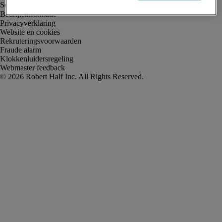
Bedrijfsinformatie
Privacyverklaring
Website en cookies
Rekruteringsvoorwaarden
Fraude alarm
Klokkenluidersregeling
Webmaster feedback