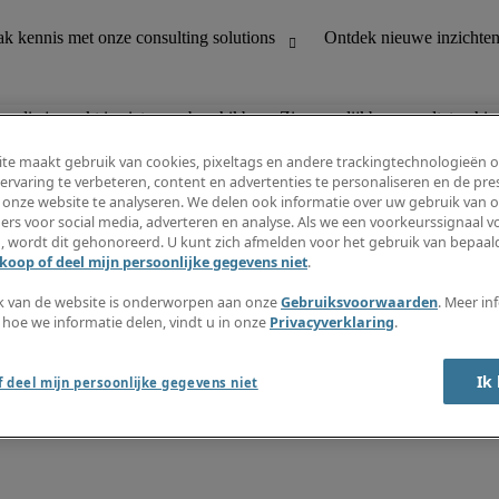
n die je zoekt is niet meer beschikbaar. Zie vergelijkbare resultaten hie
te maakt gebruik van cookies, pixeltags en andere trackingtechnologieën 
ervaring te verbeteren, content en advertenties te personaliseren en de pres
 onze website te analyseren. We delen ook informatie over uw gebruik van o
houding
Ontdek nieuwe inzichten
ers voor social media, adverteren en analyse. Als we een voorkeurssignaal 
Jobomschrijvingen
, wordt dit gehonoreerd. U kunt zich afmelden voor het gebruik van bepaald
Salarisgids
koop of deel mijn persoonlijke gegevens niet
.
office support
Timesheets
Nieuwsbrief
k van de website is onderworpen aan onze
Gebruiksvoorwaarden
. Meer in
Maak een jobalert aan
 hoe we informatie delen, vindt u in onze
Privacyverklaring
.
Informatiecentrum
Ik
 deel mijn persoonlijke gegevens niet
oorwaarden
Fraude alarm