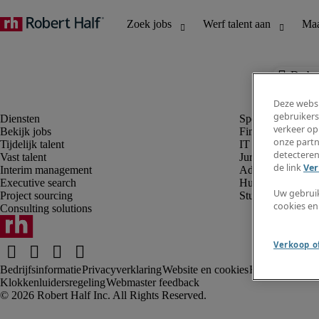
De baa
Deze websi
gebruikers
verkeer op
Bekijk jobs
Finance en boek
onze partn
Tijdelijk talent
IT en digital
detecteren
Vast talent
Juridisch
de link
Ver
Interim management
Administratie en 
Executive search
Human resources
Uw gebrui
Project sourcing
Student
cookies en
Consulting solutions
Verkoop of
Bedrijfsinformatie
Privacyverklaring
Website en cookies
Rekruteringsv
Klokkenluidersregeling
Webmaster feedback