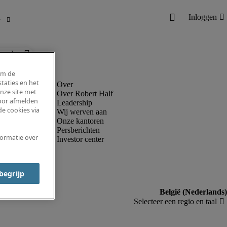
ronder.
om de
taties en het
nze site met
Over Robert Half
voor afmelden
Leadership
e cookies via
Wij werven aan
Onze kantoren
Persberichten
formatie over
Investor center
 begrijp