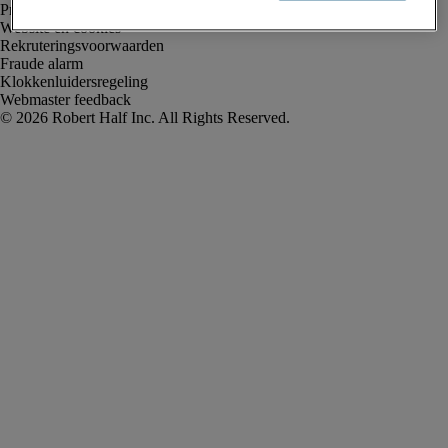
Privacyverklaring
Website en cookies
Rekruteringsvoorwaarden
Fraude alarm
Klokkenluidersregeling
Webmaster feedback