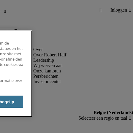
ronder.
om de
taties en het
nze site met
Over Robert Half
voor afmelden
Leadership
e cookies via
Wij werven aan
Onze kantoren
Persberichten
formatie over
Investor center
 begrijp