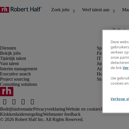
De baa
Deze websi
gebruikers
verkeer op
Bekijk jobs
Finance en boek
onze partn
Tijdelijk talent
IT en digital
detecteren
Vast talent
Juridisch
de link
Ver
Interim management
Administratie en 
Executive search
Human resources
Uw gebrui
Project sourcing
Student
cookies en
Consulting solutions
Verkoop of
Bedrijfsinformatie
Privacyverklaring
Website en cookies
Rekruteringsv
Klokkenluidersregeling
Webmaster feedback