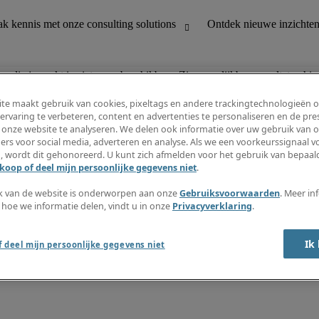
n die je zoekt is niet meer beschikbaar. Zie vergelijkbare resultaten hie
te maakt gebruik van cookies, pixeltags en andere trackingtechnologieën 
ervaring te verbeteren, content en advertenties te personaliseren en de pres
 onze website te analyseren. We delen ook informatie over uw gebruik van o
houding
Ontdek nieuwe inzichten
ers voor social media, adverteren en analyse. Als we een voorkeurssignaal 
Jobomschrijvingen
, wordt dit gehonoreerd. U kunt zich afmelden voor het gebruik van bepaald
Salarisgids
koop of deel mijn persoonlijke gegevens niet
.
office support
Timesheets
Nieuwsbrief
k van de website is onderworpen aan onze
Gebruiksvoorwaarden
. Meer in
Maak een jobalert aan
 hoe we informatie delen, vindt u in onze
Privacyverklaring
.
Informatiecentrum
Ik
 deel mijn persoonlijke gegevens niet
oorwaarden
Fraude alarm