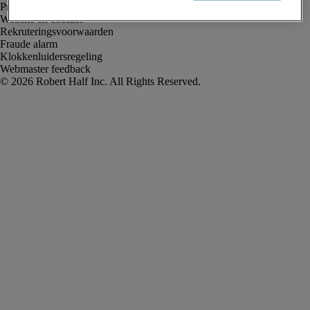
Privacyverklaring
Website en cookies
Rekruteringsvoorwaarden
Fraude alarm
Klokkenluidersregeling
Webmaster feedback