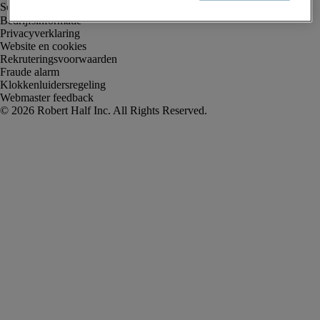
Bedrijfsinformatie
Privacyverklaring
Website en cookies
Rekruteringsvoorwaarden
Fraude alarm
Klokkenluidersregeling
Webmaster feedback