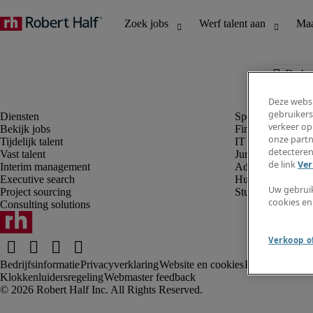
De baa
Deze websi
gebruikers
verkeer op
Bekijk jobs
Finance en boek
onze partn
Tijdelijk talent
IT en digital
detecteren
Vast talent
Juridisch
de link
Ver
Interim management
Administratie en 
Executive search
Human resources
Uw gebrui
Project sourcing
Student
cookies en
Consulting solutions
Verkoop of
Bedrijfsinformatie
Privacyverklaring
Website en cookies
Rekruteringsv
Klokkenluidersregeling
Webmaster feedback