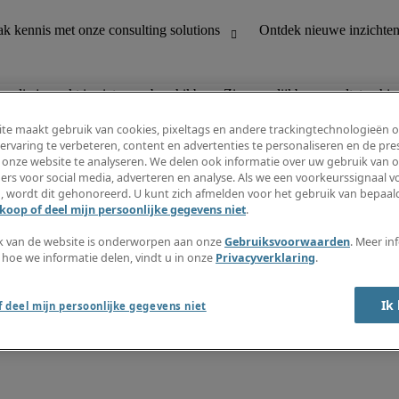
n die je zoekt is niet meer beschikbaar. Zie vergelijkbare resultaten hie
te maakt gebruik van cookies, pixeltags en andere trackingtechnologieën 
ervaring te verbeteren, content en advertenties te personaliseren en de pres
 onze website te analyseren. We delen ook informatie over uw gebruik van o
houding
Ontdek nieuwe inzichten
ers voor social media, adverteren en analyse. Als we een voorkeurssignaal 
Jobomschrijvingen
, wordt dit gehonoreerd. U kunt zich afmelden voor het gebruik van bepaald
Salarisgids
koop of deel mijn persoonlijke gegevens niet
.
office support
Timesheets
Nieuwsbrief
k van de website is onderworpen aan onze
Gebruiksvoorwaarden
. Meer in
Maak een jobalert aan
 hoe we informatie delen, vindt u in onze
Privacyverklaring
.
Informatiecentrum
Ik
 deel mijn persoonlijke gegevens niet
oorwaarden
Fraude alarm