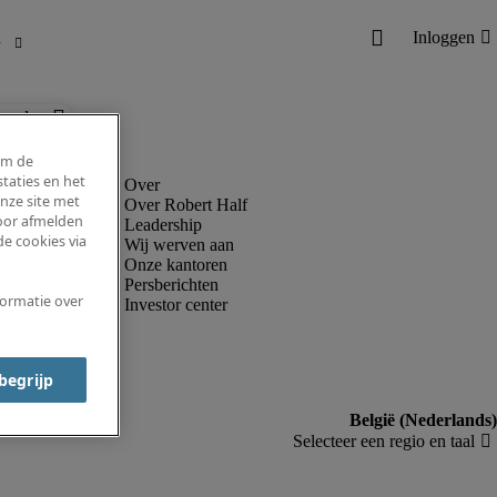
ronder.
om de
taties en het
nze site met
Over Robert Half
voor afmelden
Leadership
e cookies via
Wij werven aan
Onze kantoren
Persberichten
formatie over
Investor center
 begrijp