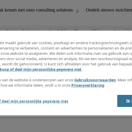
n die je zoekt is niet meer beschikbaar. Zie vergelijkbare resultaten hie
te maakt gebruik van cookies, pixeltags en andere trackingtechnologieën 
ervaring te verbeteren, content en advertenties te personaliseren en de pres
 onze website te analyseren. We delen ook informatie over uw gebruik van o
houding
Ontdek nieuwe inzichten
ers voor social media, adverteren en analyse. Als we een voorkeurssignaal 
Jobomschrijvingen
, wordt dit gehonoreerd. U kunt zich afmelden voor het gebruik van bepaald
Salarisgids
koop of deel mijn persoonlijke gegevens niet
.
office support
Timesheets
Nieuwsbrief
k van de website is onderworpen aan onze
Gebruiksvoorwaarden
. Meer in
Maak een jobalert aan
 hoe we informatie delen, vindt u in onze
Privacyverklaring
.
Informatiecentrum
Ik
 deel mijn persoonlijke gegevens niet
oorwaarden
Fraude alarm