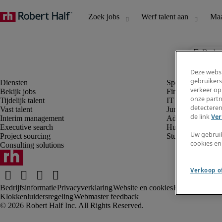
De baa
Deze websi
gebruikers
verkeer op
Bekijk jobs
Finance en boek
onze partn
Tijdelijk talent
IT en digital
detecteren
Vast talent
Juridisch
de link
Ver
Interim management
Administratie en 
Executive search
Human resources
Uw gebrui
Project sourcing
Student
cookies en
Consulting solutions
Verkoop of
Bedrijfsinformatie
Privacyverklaring
Website en cookies
Rekruteringsv
Klokkenluidersregeling
Webmaster feedback