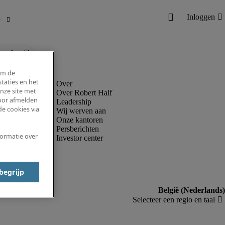
ronder.
om de
taties en het
nze site met
Over Robert Half
voor afmelden
Leadership
e cookies via
Wij werven aan
Onze kantoren
Persberichten
formatie over
Investor center
 begrijp