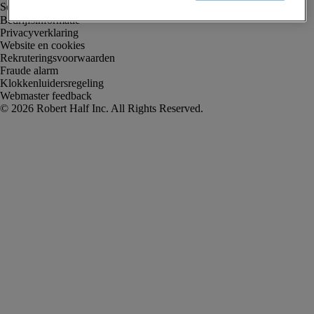
Bedrijfsinformatie
Privacyverklaring
Website en cookies
Rekruteringsvoorwaarden
Fraude alarm
Klokkenluidersregeling
Webmaster feedback