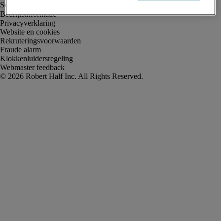
Bedrijfsinformatie
Privacyverklaring
Website en cookies
Rekruteringsvoorwaarden
Fraude alarm
Klokkenluidersregeling
Webmaster feedback