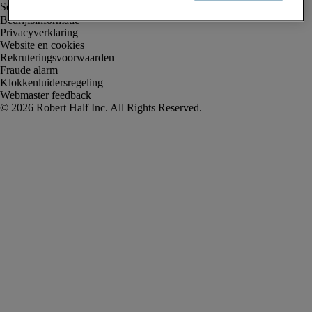
Bedrijfsinformatie
Privacyverklaring
Website en cookies
Rekruteringsvoorwaarden
Fraude alarm
Klokkenluidersregeling
Webmaster feedback