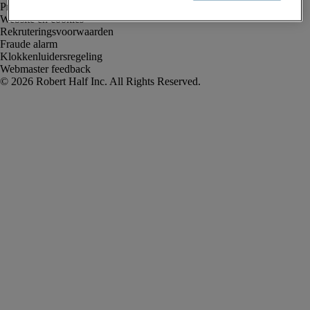
Privacyverklaring
Website en cookies
Rekruteringsvoorwaarden
Fraude alarm
Klokkenluidersregeling
Webmaster feedback