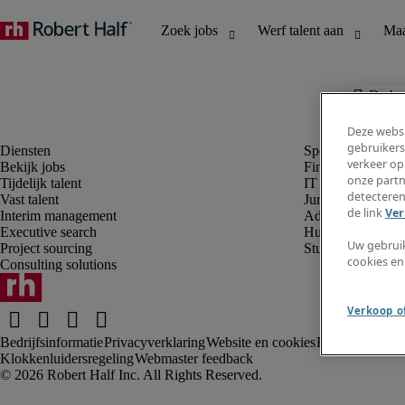
De baa
Deze websi
gebruikers
verkeer op
Bekijk jobs
Finance en boek
onze partn
Tijdelijk talent
IT en digital
detecteren
Vast talent
Juridisch
de link
Ver
Interim management
Administratie en 
Executive search
Human resources
Uw gebrui
Project sourcing
Student
cookies en
Consulting solutions
Verkoop of
Bedrijfsinformatie
Privacyverklaring
Website en cookies
Rekruteringsv
Klokkenluidersregeling
Webmaster feedback