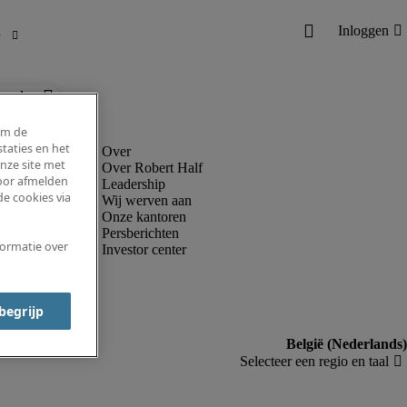
ronder.
om de
taties en het
nze site met
Over Robert Half
voor afmelden
Leadership
e cookies via
Wij werven aan
Onze kantoren
Persberichten
formatie over
Investor center
 begrijp