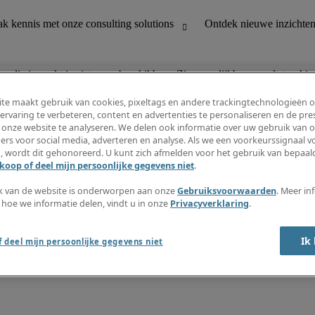
n die je zoekt is niet meer beschikbaar. Zie vergelijkbare resultaten hie
te maakt gebruik van cookies, pixeltags en andere trackingtechnologieën 
ervaring te verbeteren, content en advertenties te personaliseren en de pres
 onze website te analyseren. We delen ook informatie over uw gebruik van o
houding
Ontdek nieuwe inzichten
ers voor social media, adverteren en analyse. Als we een voorkeurssignaal 
Jobomschrijvingen
, wordt dit gehonoreerd. U kunt zich afmelden voor het gebruik van bepaald
Salarisgids
koop of deel mijn persoonlijke gegevens niet
.
office support
Timesheets
Nieuwsbrief
k van de website is onderworpen aan onze
Gebruiksvoorwaarden
. Meer in
Maak een jobalert aan
 hoe we informatie delen, vindt u in onze
Privacyverklaring
.
Informatiecentrum
Ik
 deel mijn persoonlijke gegevens niet
oorwaarden
Fraude alarm