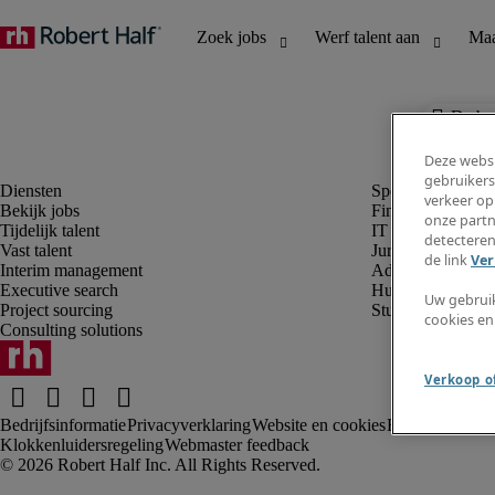
De baa
Deze websi
gebruikers
verkeer op
Bekijk jobs
Finance en boek
onze partn
Tijdelijk talent
IT en digital
detecteren
Vast talent
Juridisch
de link
Ver
Interim management
Administratie en 
Executive search
Human resources
Uw gebrui
Project sourcing
Student
cookies en
Consulting solutions
Verkoop of
Bedrijfsinformatie
Privacyverklaring
Website en cookies
Rekruteringsv
Klokkenluidersregeling
Webmaster feedback