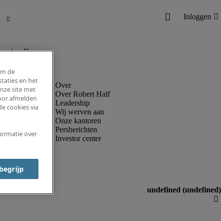
ronder.
om de
taties en het
nze site met
Over Robert Half
voor afmelden
Leadership
e cookies via
Wij werven aan
Onze kantoren
Persberichten
formatie over
Investor center
 begrijp