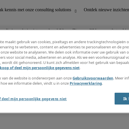
n die je zoekt is niet meer beschikbaar. Zie vergelijkbare resultaten hie
te maakt gebruik van cookies, pixeltags en andere trackingtechnologieën 
ervaring te verbeteren, content en advertenties te personaliseren en de pres
 onze website te analyseren. We delen ook informatie over uw gebruik van o
houding
Ontdek nieuwe inzichten
ers voor social media, adverteren en analyse. Als we een voorkeurssignaal 
Jobomschrijvingen
, wordt dit gehonoreerd. U kunt zich afmelden voor het gebruik van bepaald
Salarisgids
koop of deel mijn persoonlijke gegevens niet
.
office support
Timesheets
Nieuwsbrief
k van de website is onderworpen aan onze
Gebruiksvoorwaarden
. Meer in
Maak een jobalert aan
 hoe we informatie delen, vindt u in onze
Privacyverklaring
.
Informatiecentrum
Ik
 deel mijn persoonlijke gegevens niet
oorwaarden
Fraude alarm