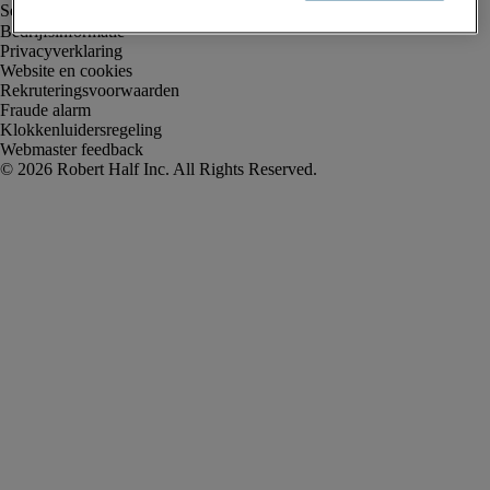
Bedrijfsinformatie
Privacyverklaring
Website en cookies
Rekruteringsvoorwaarden
Fraude alarm
Klokkenluidersregeling
Webmaster feedback