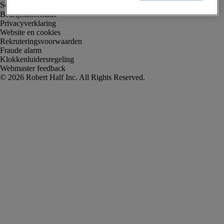
Bedrijfsinformatie
Privacyverklaring
Website en cookies
Rekruteringsvoorwaarden
Fraude alarm
Klokkenluidersregeling
Webmaster feedback