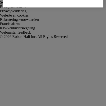
Bedrijfsinformatie
Privacyverklaring
Website en cookies
Rekruteringsvoorwaarden
Fraude alarm
Klokkenluidersregeling
Webmaster feedback