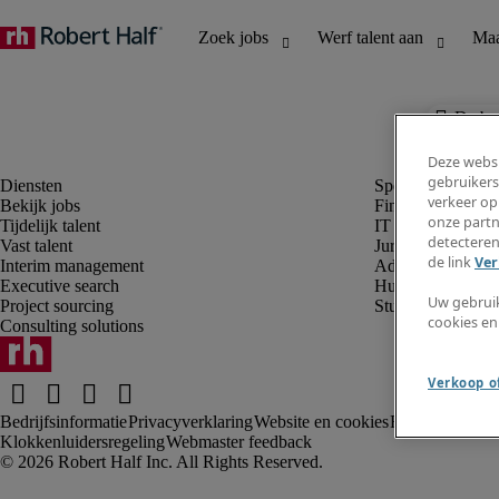
De baa
Deze websi
gebruikers
verkeer op
Bekijk jobs
Finance en boek
onze partn
Tijdelijk talent
IT en digital
detecteren
Vast talent
Juridisch
de link
Ver
Interim management
Administratie en 
Executive search
Human resources
Uw gebrui
Project sourcing
Student
cookies en
Consulting solutions
Verkoop of
Bedrijfsinformatie
Privacyverklaring
Website en cookies
Rekruteringsv
Klokkenluidersregeling
Webmaster feedback