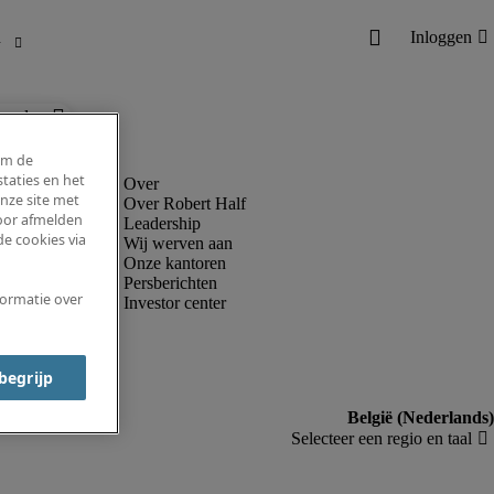
ronder.
om de
taties en het
nze site met
Over Robert Half
voor afmelden
Leadership
e cookies via
Wij werven aan
Onze kantoren
Persberichten
formatie over
Investor center
 begrijp