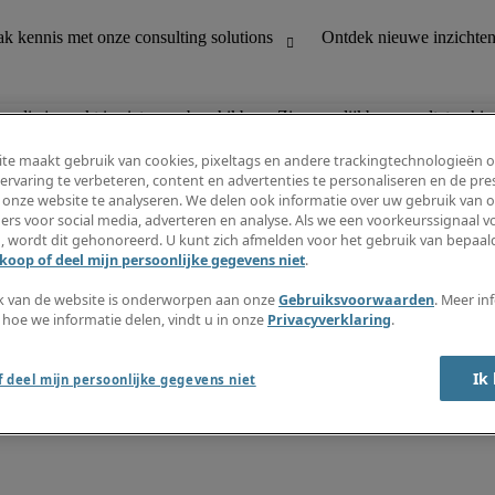
n die je zoekt is niet meer beschikbaar. Zie vergelijkbare resultaten hie
te maakt gebruik van cookies, pixeltags en andere trackingtechnologieën 
ervaring te verbeteren, content en advertenties te personaliseren en de pres
 onze website te analyseren. We delen ook informatie over uw gebruik van o
houding
Ontdek nieuwe inzichten
ers voor social media, adverteren en analyse. Als we een voorkeurssignaal 
Jobomschrijvingen
, wordt dit gehonoreerd. U kunt zich afmelden voor het gebruik van bepaald
Salarisgids
koop of deel mijn persoonlijke gegevens niet
.
office support
Timesheets
Nieuwsbrief
k van de website is onderworpen aan onze
Gebruiksvoorwaarden
. Meer in
Maak een jobalert aan
 hoe we informatie delen, vindt u in onze
Privacyverklaring
.
Informatiecentrum
Ik
 deel mijn persoonlijke gegevens niet
oorwaarden
Fraude alarm