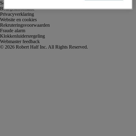
Bedrijfsinformatie
Privacyverklaring
Website en cookies
Rekruteringsvoorwaarden
Fraude alarm
Klokkenluidersregeling
Webmaster feedback