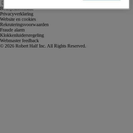
Bedrijfsinformatie
Privacyverklaring
Website en cookies
Rekruteringsvoorwaarden
Fraude alarm
Klokkenluidersregeling
Webmaster feedback