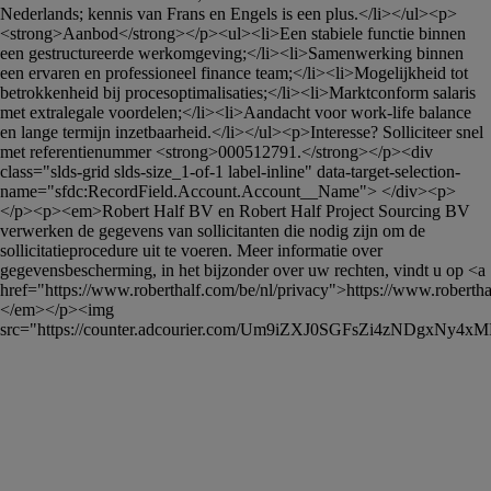
Nederlands; kennis van Frans en Engels is een plus.</li></ul><p>
<strong>Aanbod</strong></p><ul><li>Een stabiele functie binnen 
een gestructureerde werkomgeving;</li><li>Samenwerking binnen 
een ervaren en professioneel finance team;</li><li>Mogelijkheid tot 
betrokkenheid bij procesoptimalisaties;</li><li>Marktconform salaris 
met extralegale voordelen;</li><li>Aandacht voor work-life balance 
en lange termijn inzetbaarheid.</li></ul><p>Interesse? Solliciteer snel 
met referentienummer <strong>000512791.</strong></p><div 
class="slds-grid slds-size_1-of-1 label-inline" data-target-selection-
name="sfdc:RecordField.Account.Account__Name"> </div><p> 
</p><p><em>Robert Half BV en Robert Half Project Sourcing BV 
verwerken de gegevens van sollicitanten die nodig zijn om de 
sollicitatieprocedure uit te voeren. Meer informatie over 
gegevensbescherming, in het bijzonder over uw rechten, vindt u op <a 
href="https://www.roberthalf.com/be/nl/privacy">https://www.roberthal
</em></p><img 
src="https://counter.adcourier.com/Um9iZXJ0SGFsZi4zNDgxN