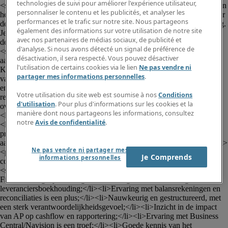
technologies de suivi pour améliorer l'expérience utilisateur,
<strong>Leveranciersboekhouder (m/v/x)</strong> ter versterking van 
personnaliser le contenu et les publicités, et analyser les
het finance team.</p><p>In deze functie ben je verantwoordelijk voor 
performances et le trafic sur notre site. Nous partageons
de correcte verwerking en opvolging van de leveranciersboekhouding. 
également des informations sur votre utilisation de notre site
Je combineert operationele taken met een bredere rol in het beheer en 
avec nos partenaires de médias sociaux, de publicité et
de optimalisatie van AP-processen.</p><p>
d'analyse. Si nous avons détecté un signal de préférence de
<strong>Functieomschrijving</strong></p><ul><li>Verwerken van 
désactivation, il sera respecté. Vous pouvez désactiver
aankoopfacturen en creditnota's via digitale systemen (zoals EDI, 
l'utilisation de certains cookies via le lien
Ne pas vendre ni
Kofax, Peppol) en manuele input</li><li>Voorbereiden en uitvoeren 
partager mes informations personnelles
.
van betalingsruns en opvolgen van uitzonderingen</li><li>Opvolgen 
en analyseren van leveranciersbalansen</li><li>Beheren en 
Votre utilisation du site web est soumise à nos
Conditions
reconciliëren van AP-gerelateerde balansrekeningen</li><li>Waken 
d'utilisation
. Pour plus d'informations sur les cookies et la
over correcte codering, btw-verwerking en periodetoewijzing</li>
manière dont nous partageons les informations, consultez
<li>Aanleveren van input voor de liquiditeitsplanning</li>
notre
Avis de confidentialité
.
<li>Meewerken aan de optimalisatie en automatisering van AP-
processen in samenwerking met IT</li><li>Fungeren als 
aanspreekpunt voor leveranciersboekhouding binnen finance</li></ul>
Ne pas vendre ni partager mes
<p>Je rapporteert aan de Finance Manager en werkt samen met 
Je Comprends
informations personnelles
collega's binnen verschillende departementen.</p><p>
<strong>Profiel</strong></p><ul><li>Bachelor Accountancy-
Fiscaliteit of gelijkwaardig door ervaring;</li><li>Ervaring in 
leveranciersboekhouding;</li><li>Ervaring met balansrekeningen en 
reconciliaties is een plus;</li><li>Nauwkeurig en gestructureerd, met 
een sterk verantwoordelijkheidsgevoel;</li><li>Inzicht in de impact 
van AP op cashflow en rapportering;</li><li>Ervaring met Business 
Central/Navision is een troef;</li><li>Goede kennis van het 