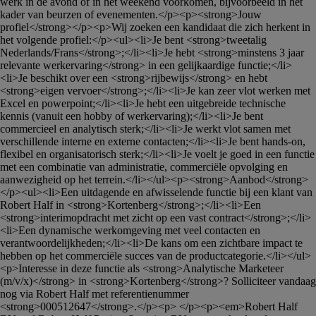
werk in de avond of in het weekend voorkomen, bijvoorbeeld in het 
kader van beurzen of evenementen.</p><p><strong>Jouw 
profiel</strong></p><p>Wij zoeken een kandidaat die zich herkent in 
het volgende profiel:</p><ul><li>Je bent <strong>tweetalig 
Nederlands/Frans</strong>;</li><li>Je hebt <strong>minstens 3 jaar 
relevante werkervaring</strong> in een gelijkaardige functie;</li>
<li>Je beschikt over een <strong>rijbewijs</strong> en hebt 
<strong>eigen vervoer</strong>;</li><li>Je kan zeer vlot werken met 
Excel en powerpoint;</li><li>Je hebt een uitgebreide technische 
kennis (vanuit een hobby of werkervaring);</li><li>Je bent 
commercieel en analytisch sterk;</li><li>Je werkt vlot samen met 
verschillende interne en externe contacten;</li><li>Je bent hands-on, 
flexibel en organisatorisch sterk;</li><li>Je voelt je goed in een functie 
met een combinatie van administratie, commerciële opvolging en 
aanwezigheid op het terrein.</li></ul><p><strong>Aanbod</strong>
</p><ul><li>Een uitdagende en afwisselende functie bij een klant van 
Robert Half in <strong>Kortenberg</strong>;</li><li>Een 
<strong>interimopdracht met zicht op een vast contract</strong>;</li>
<li>Een dynamische werkomgeving met veel contacten en 
verantwoordelijkheden;</li><li>De kans om een zichtbare impact te 
hebben op het commerciële succes van de productcategorie.</li></ul>
<p>Interesse in deze functie als <strong>Analytische Marketeer 
(m/v/x)</strong> in <strong>Kortenberg</strong>? Solliciteer vandaag 
nog via Robert Half met referentienummer 
<strong>000512647</strong>.</p><p> </p><p><em>Robert Half 