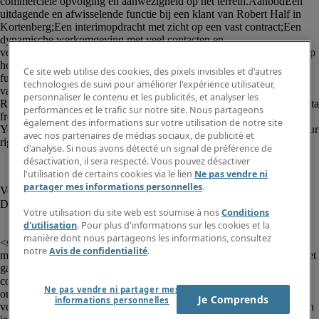
Ce site web utilise des cookies, des pixels invisibles et d'autres
technologies de suivi pour améliorer l'expérience utilisateur,
personnaliser le contenu et les publicités, et analyser les
performances et le trafic sur notre site. Nous partageons
également des informations sur votre utilisation de notre site
avec nos partenaires de médias sociaux, de publicité et
d'analyse. Si nous avons détecté un signal de préférence de
désactivation, il sera respecté. Vous pouvez désactiver
l'utilisation de certains cookies via le lien
Ne pas vendre ni
partager mes informations personnelles
.
Votre utilisation du site web est soumise à nos
Conditions
d'utilisation
. Pour plus d'informations sur les cookies et la
						<p>Robert Half is voor een klant in 
manière dont nous partageons les informations, consultez
<strong>Kortenberg</strong> op zoek naar een analytische 
notre
Avis de confidentialité
.
marketeer<strong> (m/v/x)</strong> met sterke technische kennis. Het 
gaat om een <strong>interimopdracht met zicht op een vast 
contract</strong>.</p><p>Ben jij commercieel ingesteld, 
Ne pas vendre ni partager mes
organisatorisch sterk en hou je van een heel gevarieerde functie met 
Je Comprends
informations personnelles
veel interne en externe contacten? Dan is deze opportuniteit misschien 