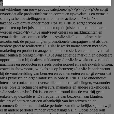
iets voor jou.</p><p><strong>Jouw verantwoordelijkheden</strong>
<br />Als analytische marketeer ben je de spil in het beheer en de 
ontwikkeling van jouw productcategorie.</p><p> </p><p>Je zorgt 
ervoor dat alle productinformatie correct en up-to-date is en vertaalt 
strategische doelstellingen naar concrete acties.<br /><br />Je 
takenpakket omvat onder meer:</p><ul><li>Je zorgt ervoor dat 
producten op het juiste moment en op de juiste manier in de markt 
worden gezet;</li><li>Je analyseert cijfers en marktinzichten en 
vertaalt die naar commerciële acties;</li><li>Je optimaliseert het 
assortiment, de prijszetting en promotionele campagnes met als doel 
verdere groei te realiseren;</li><li>Je werkt nauw samen met sales, 
marketing en product management om een sterk en coherent verhaal 
naar buiten te brengen;</li><li>Je gaat actief de markt in en detecteert 
opportuniteiten bij dealers en klanten;</li><li>Je waakt erover dat de 
machines en producten er steeds professioneel en aantrekkelijk uitzien, 
zowel in showrooms, winkels als op beurzen;</li><li>Je ondersteunt 
bij de voorbereiding van beurzen en evenementen en zorgt ervoor dat 
alles praktisch en organisatorisch in orde is;</li><li>Je onderhoudt 
intensieve contacten met verschillende interne afdelingen, waaronder 
sales, on-site technische adviseurs, managers en andere stakeholders.
</li></ul><p><br />Dit is een zeer allround functie waarbij geen 
enkele dag dezelfde is. De frequentie van bezoeken aan klanten, 
dealers of beurzen varieert afhankelijk van het seizoen en de 
commerciële noden. In drukke periodes kan dit wekelijks zijn, terwijl 
er in andere periodes minder verplaatsingen zijn. Occasioneel kan 