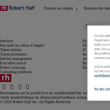
L'emploi que 
Ce site web
l'expérienc
trafic sur
Parcourir les offres d’emploi
Finance et compta
avec nos p
Talent intérim
IT et digital
de préféren
Talent permanent
Juridique
cookies via
Intérim management
Administration et 
Executive search
Ressources huma
Votre util
Project sourcing
Étudiant
sur les co
Consulting solutions
confidenti
Ne pas ve
Informations sur la société
Avis de confidentialité
Site web et cookies
Co
Alerte fraude
Politique de dénonciation
Feedback webmaster