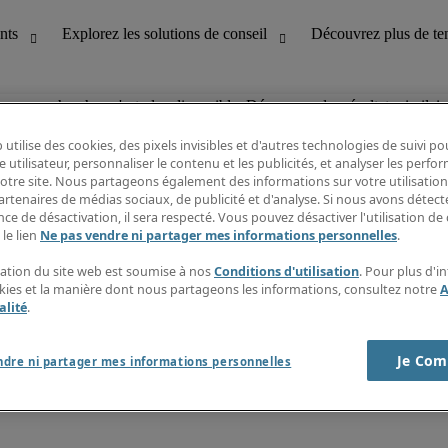
vous recherchez n'est plus disponible. Découvrez des résultats similair
 utilise des cookies, des pixels invisibles et d'autres technologies de suivi p
e utilisateur, personnaliser le contenu et les publicités, et analyser les perfo
 notre site. Nous partageons également des informations sur votre utilisation
bilité
Découvrez les nouvelles tendances
artenaires de médias sociaux, de publicité et d'analyse. Si nous avons détect
Fiches métiers
ce de désactivation, il sera respecté. Vous pouvez désactiver l'utilisation de 
Guide des Salaire
 le lien
Ne pas vendre ni partager mes informations personnelles
.
service client
Timesheets
ines
Newsletter
isation du site web est soumise à nos
Conditions d'utilisation
. Pour plus d'i
Créer une alerte emploi
okies et la manière dont nous partageons les informations, consultez notre
A
Centre d'informations
alité
.
Je Com
ndre ni partager mes informations personnelles
nditions de recrutement