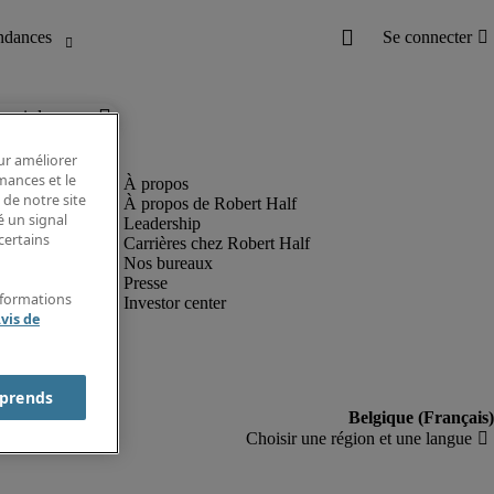
es ci-dessous.
our améliorer
rmances et le
 de notre site
À propos de Robert Half
é un signal
Leadership
certains
Carrières chez Robert Half
Nos bureaux
Presse
nformations
Investor center
vis de
prends