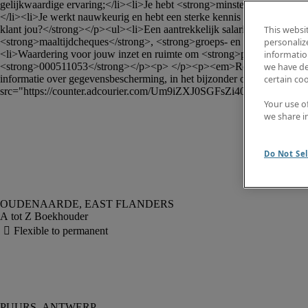
gelijkwaardige ervaring;</li><li>Je hebt <strong>minstens 2 jaar rel
</li><li>Je werkt nauwkeurig en hebt een sterke kennis van <strong>Ex
klant jou?</strong></p><ul><li>Een aantrekkelijk salarispakket <stro
This websi
<strong>maaltijdcheques</strong>, <strong>groeps- en hospitalisatiev
personaliz
<li>Waardering voor jouw inzet en ruimte om <strong>professioneel </s
information
<strong>000511053</strong></p><p> </p><p><em>Robert Half BV en Robe
we have de
informatie over gegevensbescherming, in het bijzonder over uw rechte
certain co
src="https://counter.adcourier.com/Um9iZXJ0SGFsZi40OTUzO
Your use o
we share i
Do Not Sel
A tot Z Boekhouder