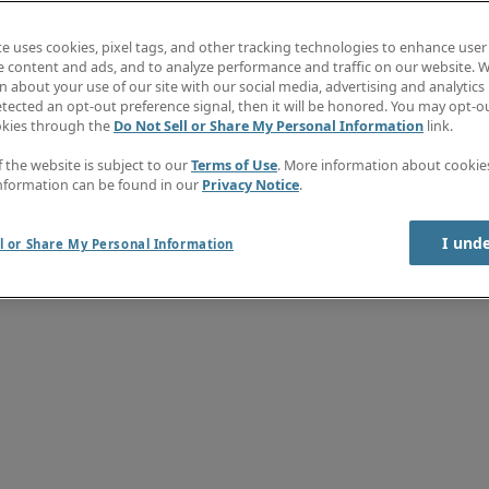
evante ervaring</strong> binnen boekhouding;</li><li>Je communiceert
cel</strong>;</li><li>Je bent <strong>analytisch </strong>ingesteld en
ng>(€3.500 - €4.500) </strong>aangevuld met extralegale voordelen zoa
te uses cookies, pixel tags, and other tracking technologies to enhance user
erzekering;</strong></li><li>Een stimulerende werkomgeving waar <stro
e content and ads, and to analyze performance and traffic on our website. W
trong>verder <strong>te groeien.</strong></li></ul><p>Interesse in de
 about your use of our site with our social media, advertising and analytics 
rt Half Project Sourcing BV verwerken de gegevens van sollicitanten
tected an opt-out preference signal, then it will be honored. You may opt-ou
n, vindt u op <a href="https://www.roberthalf.com/be/nl/privacy">htt
okies through the
Do Not Sell or Share My Personal Information
link.
S4xMDg5NUByaGlldXJvcGUuYXBsaXRyYWsuY29t.gif">

f the website is subject to our
Terms of Use
. More information about cooki
nformation can be found in our
Privacy Notice
.
I und
l or Share My Personal Information