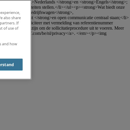
 vlot in het <strong>Nederlands </strong>en <strong>Engels</strong>;
 kan goed prioriteiten stellen.</li></ul><p><strong>Wat biedt onze 
ls een <strong>bedrijfswagen</strong>, 
 experience,
ng>collegialiteit </strong>en open communicatie centraal staan;</li>
e also share
ze functie? Solliciteer met vermelding van referentienummer 
partners. If
 die nodig zijn om de sollicitatieprocedure uit te voeren. Meer 
t of use of
ps://www.roberthalf.com/be/nl/privacy</a>. </em></p><img 
es and how
erstand