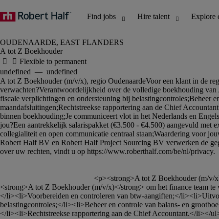
A tot Z Boekhouder
						<p><strong>A tot Z Boekhouder (m/v/x), regio Oudenaarde</strong></p><p>Voor een klant in de regio <strong>Oudenaarde </strong>is Robert Half op zoek naar een ervaren 
<strong>A tot Z Boekhouder (m/v/x)</strong> om het finance team te
</li><li>Voorbereiden en controleren van btw-aangiften;</li><li>Uitvoe
belastingcontroles;</li><li>Beheer en controle van balans- en grootb
</li><li>Rechtstreekse rapportering aan de Chief Accountant.</li></