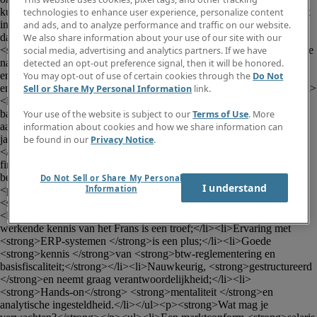
kust, zijn wij op zoek naar een gedreven Boekhouder. Je komt terecht 
technologies to enhance user experience, personalize content
in een pragmatische werkomgeving met korte beslissingslijnen, waar 
and ads, and to analyze performance and traffic on our website.
daadkracht en resultaatgerichtheid centraal staan.</p><p>
We also share information about your use of our site with our
<strong>Jouw takenpakket</strong></p><p>Als Boekhouder werk je 
social media, advertising and analytics partners. If we have
nauw samen met de Hoofdboekhouder en draag je bij aan de correcte 
detected an opt-out preference signal, then it will be honored.
en tijdige verwerking van de volledige boekhouding over meerdere 
You may opt-out of use of certain cookies through the
Do Not
entiteiten. jouw verantwoordelijkheden omvatten onder meer:</p><ul>
Sell or Share My Personal Information
link.
<li>De verwerking van aankoop- en verkoopfacturen en 
bankverrichtingen;</li><li>Het opstellen en indienen van btw-
Your use of the website is subject to our
Terms of Use
. More
aangiftes;</li><li>De voorbereiding van maand-, kwartaal- en 
information about cookies and how we share information can
jaarafsluitingen;</li><li>Taken binnen de analytische boekhouding;
be found in our
Privacy Notice
.
</li><li>Ondersteuning van de hoofdboekhouder in de dagelijkse 
financiële opvolging;</li><li>Het bewaken van de kwaliteit en 
betrouwbaarheid van de financiële rapportering.</li></ul><p> </p>
Do Not Sell or Share My Personal
I understand
Information
<p><strong>Jouw profiel</strong></p><ul><li>Relevante 
<strong>ervaring</strong> in een boekhoudkundige functie;</li>
<li>Communiceert vlot in het <strong>Nederlands</strong>; een 
werkende kennis van het Frans is een troef;</li><li>Ervaring met 
<strong>ERP-systemen </strong>is een plus;</li><li>Goede 
<strong>kennis </strong>van <strong>btw-reglementering en 
basisfiscaliteit;</strong></li><li>Nauwkeurig, <strong>gestructureerd 
</strong>en neemt graag verantwoordelijkheid;</li><li>
<strong>Hands-on</strong> <strong>mentaliteit </strong>en 
analytische ingesteldheid.</li></ul><p><strong>Wat mag je 