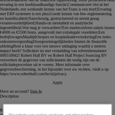
						<p><strong>Boekhouder (m/v/x) - 
Regio Oostende</strong></p><p>Voor een gevestigde, stabiele 
organisatie actief in de sectoren vastgoed en toerisme, gelegen aan de 
This website uses cookies, pixel tags, and other tracking