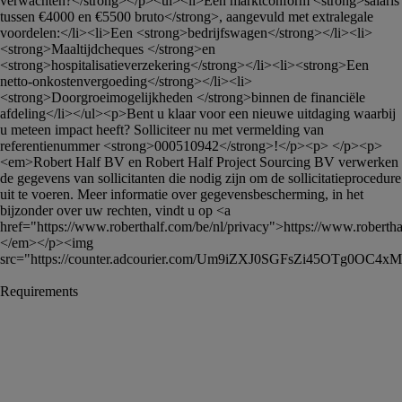
verwachten?</strong></p><ul><li>Een marktconform <strong>salaris 
tussen €4000 en €5500 bruto</strong>, aangevuld met extralegale 
voordelen:</li><li>Een <strong>bedrijfswagen</strong></li><li>
<strong>Maaltijdcheques </strong>en 
<strong>hospitalisatieverzekering</strong></li><li><strong>Een 
netto-onkostenvergoeding</strong></li><li>
<strong>Doorgroeimogelijkheden </strong>binnen de financiële 
afdeling</li></ul><p>Bent u klaar voor een nieuwe uitdaging waarbij 
u meteen impact heeft? Solliciteer nu met vermelding van 
referentienummer <strong>000510942</strong>!</p><p> </p><p>
<em>Robert Half BV en Robert Half Project Sourcing BV verwerken 
de gegevens van sollicitanten die nodig zijn om de sollicitatieprocedure 
uit te voeren. Meer informatie over gegevensbescherming, in het 
bijzonder over uw rechten, vindt u op <a 
href="https://www.roberthalf.com/be/nl/privacy">https://www.roberthal
</em></p><img 
src="https://counter.adcourier.com/Um9iZXJ0SGFsZi45OTg0O