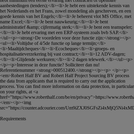
hebt minimum een eerste ervaring met contracten of openbare 
aanbestedingen (tenders);</li><li>Je hebt een uitstekende kennis van 
het Nederlands en het Frans, zowel mondeling als geschreven, en een 
goede kennis van het Engels;</li><li>Je beheerst vlot MS Office, met 
name Excel;</li><li>Je bent nauwkeurig;</li><li>Je bent 
administratief &amp; cijfermatig sterk;</li><li>Je bent een teamspeler;
</li><li>Je hebt ervaring met een ERP-systeem zoals bvb SAP.</li>
</ul><p><strong>De voordelen voor deze functie zijn:</strong></p>
<ul><li>Voltijdse of 4/5de functie op lange termijn;</li>
<li>Maaltijdcheques</li><li>Ecocheques</li><li>groeps- en 
hospitalisatieverzekering bij vast contract;</li><li>12 ADV-dagen;
</li><li>Glijdende werkuren;</li><li>2 dagen telewerk.</li></ul><p> 
</p><p>Interesse in deze functie? Solliciteer dan nu! 
Referentienummer <strong>000512400.</strong></p><p> </p><p>
<em>Robert Half BV and Robert Half Project Sourcing BV process 
the data from applicants that is required to carry out the application 
process. You can find more information on data protection, in particular 
on your rights, at <a 
href="https://www.roberthalf.com/be/en/privacy">https://www.roberth
</em></p><img 
src="https://counter.adcourier.com/Um9iZXJ0SGFsZi4xMjQ5Ni