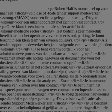
						<p>Robert Half is momenteel op zoek 
naar een <strong>voltijdse of 4/5de tender support medewerker 
</strong>(M/V/X) voor een firma gelegen in <strong>Diegem 
</strong>voor een uitzendopdracht met zicht op vast contract.</p>
<p>Onze klant is een internationale speler actief in de 
<strong>medische sector</strong>. Het bedrijf is zeer makkelijk 
bereikbaar met het openbaar vervoer en er is ook parking. Je komt 
terecht in een klein team van ervaren collega's.</p><p><strong>Als 
tender support medewerker heb je de volgende verantwoordelijkheden:
</strong></p><ul><li>Je bent verantwoordelijk voor het 
administratieve proces van de openbare aanbestedingen;</li><li>Je 
verzamelt intern alle nodige gegevens en documentatie voor het 
dossier;</li><li>Je stelt nieuwe contracten op;</li><li>Je houdt 
prijswijzigingen bij in het softwaresysteem;</li><li>Je zorgt ervoor dat 
alle gegevens van klanten up-to-date zijn (master data);</li><li>Je bent 
verantwoordelijk voor zowel de Franstalige als de Nederlandstalige 
dossiers;</li><li>Je maakt analyses in Excel;</li><li>Je beantwoordt 
vragen van klanten over hun contract;</li><li>Je bent intern het 
aanspreekpunt over alle vragen over contracten en lopende dossiers 
van openbare aanbestedingen;</li><li>Je volgt deadlines nauwkeurig 
op.</li></ul><p> </p><p><strong>De vereiste kwalificaties als 
Tender Support Medewerker zijn:</strong></p><ul><li>Je beschikt 
over een bachelordiploma of gelijkwaardig door ervaring;</li><li>Je 