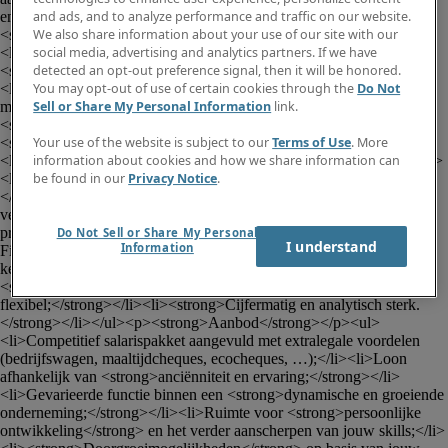
and ads, and to analyze performance and traffic on our website.
en <strong>IC-listings;</strong></li><li>Verantwoordelijk voor de 
We also share information about your use of our site with our
<strong>maandelijkse- en jaarlijkse afsluitingen;</strong></li>
social media, advertising and analytics partners. If we have
<li>Voorbereiden van de audits;</li><li>Opmaken van 
detected an opt-out preference signal, then it will be honored.
<strong>verslagen voor de raad van bestuur;</strong></li>
You may opt-out of use of certain cookies through the
Do Not
<li>Opstellen en analyseren van <strong>prijscalculaties en 
Sell or Share My Personal Information
link.
margeberekeningen;</strong></li><li>Controleren en valideren van 
<strong>Bill of Materials (BOM);</strong></li><li>Uitwerken van 
Your use of the website is subject to our
Terms of Use
. More
<strong>rapporteringen</strong> (kosten, marges, afwijkingen);</li>
information about cookies and how we share information can
<li><strong>Opvolgen van contracten</strong> met leveranciers;</li>
be found in our
Privacy Notice
.
<li>Monitoren en actualiseren van <strong>inkoopprijzen;</strong>
</li><li>Actief <strong>meedenken over procesoptimalisatie en 
vereenvoudiging.</strong></li></ul><p><strong>Jouw 
profiel</strong></p><ul><li>Bachelor <strong>Accountancy-
Do Not Sell or Share My Personal
I understand
Information
Fiscaliteit</strong> of gelijkwaardig door ervaring;</li><li>Sterke 
kennis <strong>Nederlands</strong> en goede kennis 
<strong>Engels;</strong></li><li><strong>Gedreven, leergierig en 
flexibel;</strong></li><li><strong>Cijfermatig en analytisch sterk.
</strong></li></ul><p><strong>Aanbod</strong></p><ul>
<li>Competitief salarispakket aangevuld met extralegale voordelen 
(bedrijfswagen, maaltijdcheques, ecocheques, …);</li><li>Loon 
afhankelijk van <strong>anciënniteit en ervaring;</strong></li>
<li>Gevarieerde functie binnen een <strong>dynamische en groeiende 
onderneming;</strong></li><li>Ruimte voor <strong>persoonlijke 
ontwikkeling</strong> en het verder aanscherpen van jouw skills;</li>