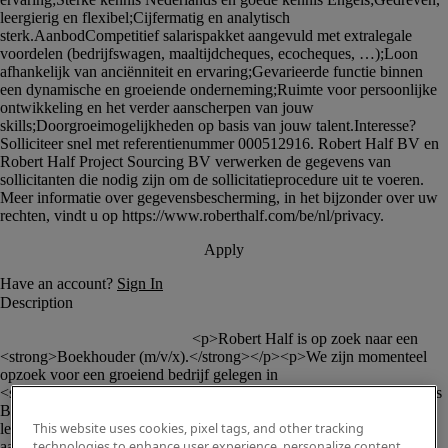
						<p>Robert Half is op zoek naar een 
<strong>Boekhouder (m/v/x).</strong></p><p>We zijn momenteel 
opzoek voor een groeiend bedrijf gelegen in 
<strong>Desteldonk</strong>.</p><p><strong>Jouw takenpakket als 
Boekhouder</strong></p><ul><li>Klanten-en 
This website uses cookies, pixel tags, and other tracking
leveranciersboekhouiding;</li><li>Uitvoeren van de <strong>btw-
technologies to enhance user experience, personalize content
aangiftes;</strong></li><li>Opstellen van <strong>Intrastat</strong> 