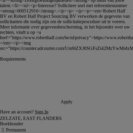
<li><strong>Doorgroeimogelijkheden</strong> op basis van jouw 
talent.</li></ul><p>Interesse? Solliciteer snel met referentienummer 
<strong>000512916</strong>.</p><p> </p><p><em>Robert Half 
BV en Robert Half Project Sourcing BV verwerken de gegevens van 
sollicitanten die nodig zijn om de sollicitatieprocedure uit te voeren. 
Meer informatie over gegevensbescherming, in het bijzonder over uw 
rechten, vindt u op <a 
href="https://www.roberthalf.com/be/nl/privacy">https://www.roberthal
</em></p><img 
src="https://counter.adcourier.com/Um9iZXJ0SGFsZi42MzYwM
Boekhouder