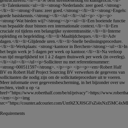
gestructureerd.</li><li>Je bent stressbestendig en klantgericht.</li>
<li>Talenkennis:<ul><li><strong>Nederlands: zeer goed.</strong>
</li><li><strong>Frans: zeer goed.</strong></li><li><strong>Engels: 
goede basiskennis.</strong></li></ul></li></ul><p> </p><p>
<strong>Wat bieden wij?</strong></p><ul><li>Een boeiende functie 
van bepaalde duur binnen een internationale context.</li><li>Een 
cruciale rol tijdens een belangrijke systeemtransitie.</li><li>Interne 
opleiding en begeleiding.</li><li>Maaltijdcheques.</li><li>Adv 
dagen.</li><li>Glijdende uren.</li><li>Snelle beslissingsprocedure.
</li><li>Werkplaats: <strong>kantoor in Berchem</strong><ul><li>In 
het begin werk je 5 dagen per week op kantoor.</li><li>Na verloop 
van tijd mogelijkheid tot 1 à 2 dagen thuiswerk per week (in overleg).
</li></ul></li></ul><p>Solliciteer nu met referentienummer: 
<strong>000511597</strong>. </p><p> </p><p><em>Robert Half 
BV en Robert Half Project Sourcing BV verwerken de gegevens van 
sollicitanten die nodig zijn om de sollicitatieprocedure uit te voeren. 
Meer informatie over gegevensbescherming, in het bijzonder over uw 
rechten, vindt u op <a 
href="https://www.roberthalf.com/be/nl/privacy">https://www.roberthal
</em></p><img 
src="https://counter.adcourier.com/Um9iZXJ0SGFsZi4xNzI5M