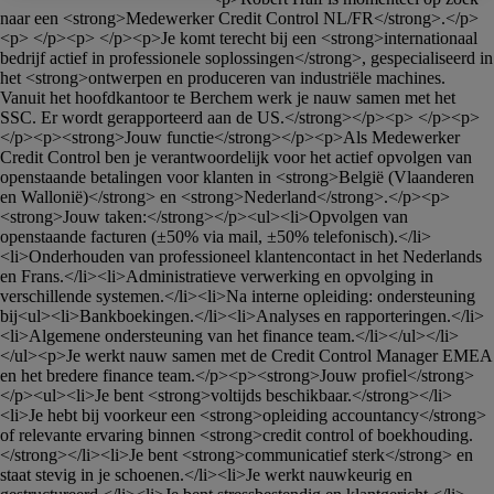
naar een <strong>Medewerker Credit Control NL/FR</strong>.</p>
<p> </p><p> </p><p>Je komt terecht bij een <strong>internationaal 
bedrijf actief in professionele soplossingen</strong>, gespecialiseerd in 
het <strong>ontwerpen en produceren van industriële machines. 
Vanuit het hoofdkantoor te Berchem werk je nauw samen met het 
SSC. Er wordt gerapporteerd aan de US.</strong></p><p> </p><p> 
</p><p><strong>Jouw functie</strong></p><p>Als Medewerker 
Credit Control ben je verantwoordelijk voor het actief opvolgen van 
openstaande betalingen voor klanten in <strong>België (Vlaanderen 
en Wallonië)</strong> en <strong>Nederland</strong>.</p><p>
<strong>Jouw taken:</strong></p><ul><li>Opvolgen van 
openstaande facturen (±50% via mail, ±50% telefonisch).</li>
<li>Onderhouden van professioneel klantencontact in het Nederlands 
en Frans.</li><li>Administratieve verwerking en opvolging in 
verschillende systemen.</li><li>Na interne opleiding: ondersteuning 
bij<ul><li>Bankboekingen.</li><li>Analyses en rapporteringen.</li>
<li>Algemene ondersteuning van het finance team.</li></ul></li>
</ul><p>Je werkt nauw samen met de Credit Control Manager EMEA 
en het bredere finance team.</p><p><strong>Jouw profiel</strong>
</p><ul><li>Je bent <strong>voltijds beschikbaar.</strong></li>
<li>Je hebt bij voorkeur een <strong>opleiding accountancy</strong> 
of relevante ervaring binnen <strong>credit control of boekhouding.
</strong></li><li>Je bent <strong>communicatief sterk</strong> en 
staat stevig in je schoenen.</li><li>Je werkt nauwkeurig en 