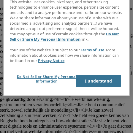
This website uses cookies, pixel tags, and other tracking
						<p><em>Ben je nauwkeurig, 
technologies to enhance user experience, personalize content
cijfermatig sterk en op zoek naar een betekenisvolle functie binnen een 
and ads, and to analyze performance and traffic on our website.
schoolomgeving? Heb je interesse in boekhouding én spreekt werken 
We also share information about your use of our site with our
in het onderwijs je aan?</em></p><p>Voor onze klant binnen de 
social media, advertising and analytics partners. If we have
onderwijssector regio Antwerpen zijn wij op zoek naar een 
detected an opt-out preference signal, then it will be honored.
<strong>Junior Boekhoudkundig Medewerker</strong> (m/v/x).</p>
You may opt-out of use of certain cookies through the
Do Not
<p><strong>Jouw takenpakket</strong></p><p>Als boekhoudkundig 
Sell or Share My Personal Information
link.
medewerker ondersteun je de financiële administratie van de 
organisatie en sta je onder andere in voor:</p><ul><li>Het verwerken, 
Your use of the website is subject to our
Terms of Use
. More
controleren en opvolgen van facturatie en bijdragen;</li><li>Het 
information about cookies and how we share information can
verwerken van aankoopfacturen en opvolgen van betalingen;</li>
be found in our
Privacy Notice
.
<li>Het klantvriendelijk opvolgen van openstaande rekeningen;</li>
<li>Het voorbereiden van periodieke afsluitingen;</li><li>Het correct 
verwerken van het elektronisch kasboek;</li><li>Het ondersteunen bij 
Do Not Sell or Share My Personal
administratieve aangiftes en fiscale attesten;</li><li>Het meedenken 
I understand
Information
over optimalisaties binnen administratieve processen.</li></ul><p>
<strong>Jouw profiel</strong></p><ul><li>Je behaalde een diploma 
bachelor accountancy/fiscaliteit, een graduaat boekhouden of bent 
gelijkwaardig door ervaring;</li><li>Je werkt nauwkeurig, 
gestructureerd en verantwoordelijk;</li><li>Je bent communicatief 
sterk, zowel schriftelijk als mondeling;</li><li>Je kan zowel 
zelfstandig als in team werken;</li><li>Je hebt een goede kennis van 
Belgische boekhoudregels en btw-administratie;</li><li>Je bent vlot 
met digitale tools en administratieve systemen;</li><li>Je gaat discreet 
om met vertrouwelijke informatie;</li><li>Interesse in onderwijs of 