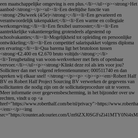
een maatschappelijke omgeving is een plus.</li></ul><p><strong>Het 
aanbod</strong></p><ul><li>Een deeltijdse functie van 
<strong>29u/week (4/5e)</strong>;</li><li>Een gevarieerd en 
verantwoordelijk takenpakket;</li><li>Een warme en collegiale 
werkomgeving;</li><li>Een flexibel uurrooster;</li><li>Een 
aantrekkelijke vakantieregeling grotendeels afgestemd op 
schoolvakanties;</li><li>Mogelijkheid tot opleiding en persoonlijke 
ontwikkeling;</li><li>Een competitief salarispakket volgens diploma 
en ervaring;</li><li>Qua barema ligt het brutoloon tussen 
<strong>€2.400 en €2.670 bruto voltijds</strong>;</li>
<li>Terugbetaling van woon-werkverkeer met fiets of openbaar 
vervoer.</li></ul><p><strong>Klinkt deze rol als iets voor jou? 
Solliciteer dan met volgend referentienummer; 000511740 en dan 
spreken wij elkaar snel! </strong></p><p> </p><p><em>Robert Half 
BV en Robert Half Project Sourcing BV verwerken de gegevens van 
sollicitanten die nodig zijn om de sollicitatieprocedure uit te voeren. 
Meer informatie over gegevensbescherming, in het bijzonder over uw 
rechten, vindt u op <a 
href="https://www.roberthalf.com/be/nl/privacy">https://www.roberthal
</em></p><img 
src="https://counter.adcourier.com/Um9iZXJ0SGFsZi41MTY0N