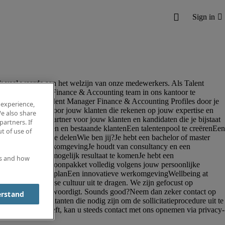
 experience,
e also share
partners. If
t of use of
es and how
erstand