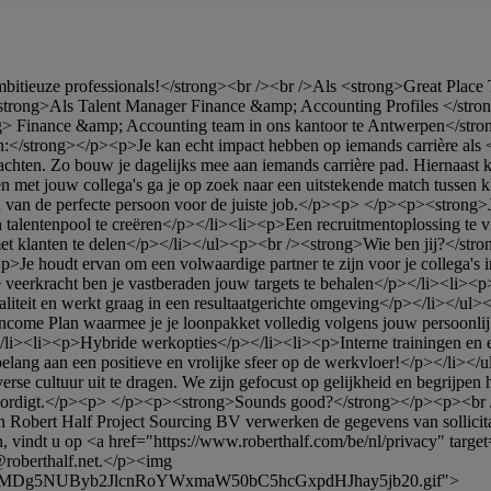
trong>Als Talent Manager Finance &amp; Accounting Profiles </strong>
g> Finance &amp; Accounting team in ons kantoor te Antwerpen</stron
</strong></p><p>Je kan echt impact hebben op iemands carrière als 
 dachten. Zo bouw je dagelijks mee aan iemands carrière pad. Hiernaast
t jouw collega's ga je op zoek naar een uitstekende match tussen klan
vinden van de perfecte persoon voor de juiste job.</p><p> </p><p><strong
entenpool te creëren</p></li><li><p>Een recruitmentoplossing te vinde
et klanten te delen</p></li></ul><p><br /><strong>Wie ben jij?</stron
<p>Je houdt ervan om een volwaardige partner te zijn voor je collega
eerkracht ben je vastberaden jouw targets te behalen</p></li><li><p>Je
aliteit en werkt graag in een resultaatgerichte omgeving</p></li></
ncome Plan waarmee je je loonpakket volledig volgens jouw persoonlij
><li><p>Hybride werkopties</p></li><li><p>Interne trainingen en ee
elang aan een positieve en vrolijke sfeer op de werkvloer!</p></li
se cultuur uit te dragen. We zijn gefocust op gelijkheid en begrijpen 
genwoordigt.</p><p> </p><p><strong>Sounds good?</strong></p><p><br 
ert Half Project Sourcing BV verwerken de gegevens van sollicitanten
, vindt u op <a href="https://www.roberthalf.com/be/nl/privacy" targe
roberthalf.net
.</p><img 
S4xMDg5NUByb2JlcnRoYWxmaW50bC5hcGxpdHJhay5jb20.gif">
