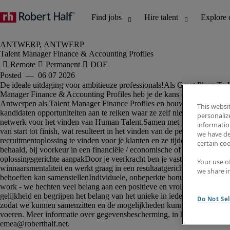
Talent Manager Finance & Accounting Profiles
This websi
personaliz
information
we have de
certain co
Your use o
we share i
Do Not Sel