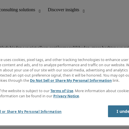
te uses cookies, pixel tags, and other tracking technologies to enhance user
e content and ads, and to analyze performance and traffic on our website. W
 about your use of our site with our social media, advertising and analytics 
tected an opt-out preference signal, then it will be honored. You may opt-ou
okies through the
Do Not Sell or Share My Personal Information
link.
f the website is subject to our
Terms of Use
. More information about cooki
nformation can be found in our
Privacy Notice
.
I und
l or Share My Personal Information