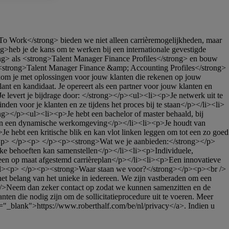
heb je de kans om te werken bij een internationale gevestigde 
g> als <strong>Talent Manager Finance Profiles</strong> en bouw 
<strong>Talent Manager Finance &amp; Accounting Profiles</strong> 
 kom je met oplossingen voor jouw klanten die rekenen op jouw 
t en kandidaat. Je opereert als een partner voor jouw klanten en 
>Je levert je bijdrage door: </strong></p><ul><li><p>Je netwerk uit te 
n voor je klanten en ze tijdens het proces bij te staan</p></li><li>
g></p><ul><li><p>Je hebt een bachelor of master behaald, bij 
's in een dynamische werkomgeving</p></li><li><p>Je houdt van 
 hebt een kritische blik en kan vlot linken leggen om tot een zo goed 
ul><p> </p><p> </p><p><strong>Wat we je aanbieden:</strong></p>
ke behoeften kan samenstellen</p></li><li><p>Individuele, 
n op maat afgestemd carrièreplan</p></li><li><p>Een innovatieve 
></ul><p> </p><p><strong>Waar staan we voor?</strong></p><p><br />
het belang van het unieke in iedereen. We zijn vastberaden om een 
/>Neem dan zeker contact op zodat we kunnen samenzitten en de 
 die nodig zijn om de sollicitatieprocedure uit te voeren. Meer 
t="_blank">https://www.roberthalf.com/be/nl/privacy</a>. Indien u 