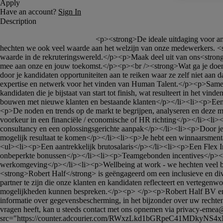
						<p><strong>De ideale uitdaging voor ambitieuze professionals!</strong><br /><br />Als <strong>Great Place To Work</strong> bieden we niet alleen carrièremogelijkheden, maar 
hechten we ook veel waarde aan het welzijn van onze medewerkers. <s
waarde in de rekruteringswereld.</p><p>Maak deel uit van ons<stron
mee aan onze en jouw toekomst.</p><p><br /><strong>Wat ga je doen:
door je kandidaten opportuniteiten aan te reiken waar ze zelf niet aan
expertise en netwerk voor het vinden van Human Talent.</p><p>Samen me
kandidaten die je bijstaat van start tot finish, wat resulteert in het 
bouwen met nieuwe klanten en bestaande klanten</p></li><li><p>Een tal
<p>De noden en trends op de markt te begrijpen, analyseren en deze m
voorkeur in een financiële / economische of HR richting</p></li><li>
consultancy en een oplossingsgerichte aanpak</p></li><li><p>Door je v
mogelijk resultaat te komen</p></li><li><p>Je hebt een winnaarsment
<ul><li><p>Een aantrekkelijk brutosalaris</p></li><li><p>Een Flex I
onbeperkte bonussen</p></li><li><p>Teamgebonden incentives</p></li
werkomgeving</p></li><li><p>Wellbeing at work - we hechten veel b
<strong>Robert Half</strong> is geëngageerd om een inclusieve en diver
partner te zijn die onze klanten en kandidaten reflecteert en verte
mogelijkheden kunnen bespreken.</p><p> </p><p>Robert Half BV en Rob
informatie over gegevensbescherming, in het bijzonder over uw rechten
vragen heeft, kan u steeds contact met ons opnemen via 
privacy-emea@
src="https://counter.adcourier.com/RWxzLkd1bGRpeC41MDkyN